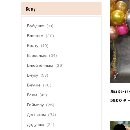
Кому
Бабушке
(31)
Близким
(30)
Брату
(49)
Взрослым
(34)
Влюблённым
(29)
Внуку
(53)
Внучке
(70)
Два фонтан
Всем
(45)
5800
₽
Геймеру
(26)
Девочкам
(74)
Дедушке
(24)