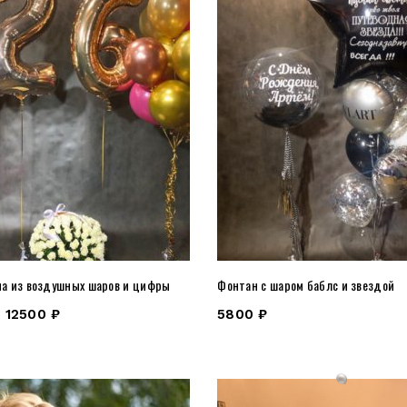
а из воздушных шаров и цифры
Фонтан с шаром баблс и звездой
–
12500
₽
5800
₽