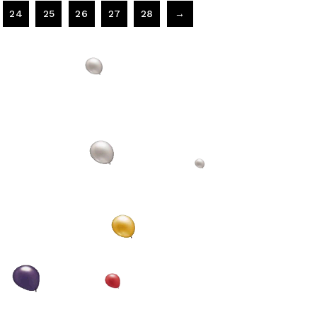
24
25
26
27
28
→