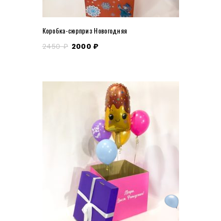
Коробка-сюрприз Новогодняя
2450
₽
2000
₽