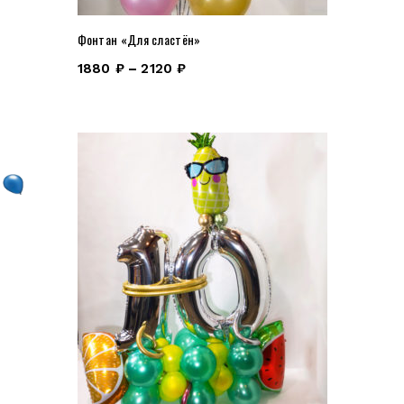
Фонтан «Для сластён»
1880
₽
–
2120
₽