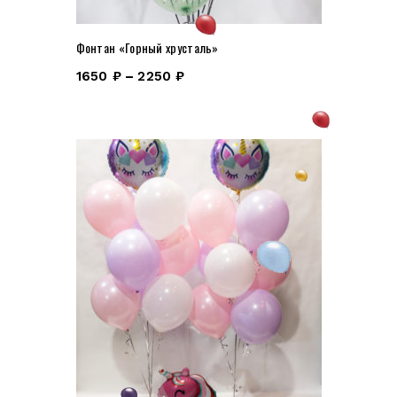
Фонтан «Горный хрусталь»
1650
₽
–
2250
₽