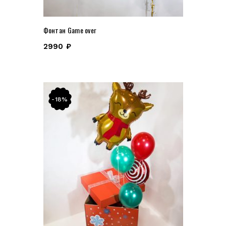
Фонтан Game over
2990
₽
-18%