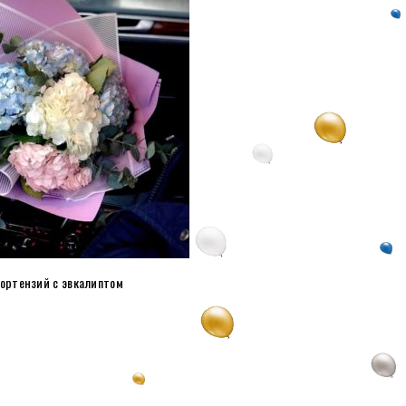
гортензий c эвкалиптом