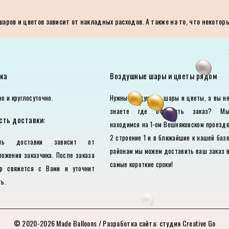
ров и цветов зависит от накладных расходов. А также на то, что некотор
ка
Воздушные шары и цветы рядом
о и круглосуточно.
Нужны воздушные шары и цветы, а вы н
знаете где оформить заказ? М
сть доставки:
находимся на 1-ом Вешняковском проезд
2 строение 1 и в ближайшие к нашей баз
сть доставки зависит от
районам мы можем доставить ваш заказ 
ложения заказчика. После заказа
самые короткие сроки!
р свяжется с Вами и уточнит
ь.
© 2020-2026
Made Balloons
/ Разработка сайта:
студия Creative Go