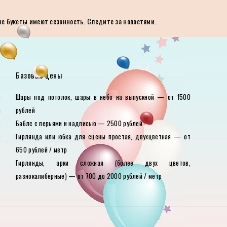
ые букеты имеют сезонность. Следите за новостями.
Базовые цены
е
Шары под потолок, шары в небо на выпускной — от 1500
ы
рублей
е
Баблс с перьями и надписью — 2500 рублей
е
Гирлянда или юбка для сцены простая, двухцветная — от
в
650 рублей / метр
Гирлянды, арки сложная (более двух цветов,
разнокалиберные) — от 700 до 2000 рублей / метр