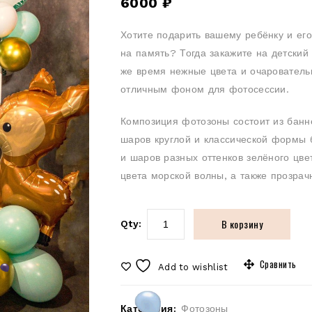
6000
₽
Хотите подарить вашему ребёнку и ег
на память? Тогда закажите на детский
же время нежные цвета и очарователь
отличным фоном для фотосессии.
Композиция фотозоны состоит из банн
шаров круглой и классической формы 
и шаров разных оттенков зелёного цв
цвета морской волны, а также прозрач
В корзину
Qty:
Сравнить
Add to wishlist
Категория:
Фотозоны