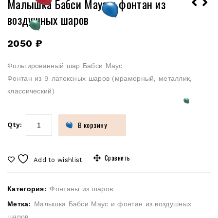
Малышка Бабси Маус и фонтан из
воздушных шаров
2050
₽
Фольгированный шар Бабси Маус
Фонтан из 9 латексных шаров (мраморный, металлик,
классический)
В корзину
Qty:
Сравнить
Add to wishlist
Категория:
Фонтаны из шаров
Метка:
Малышка Бабси Маус и фонтан из воздушных
шаров