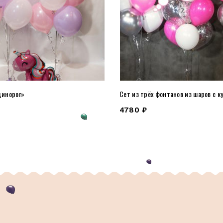
динорог»
Сет из трёх фонтанов из шаров с к
4780
₽