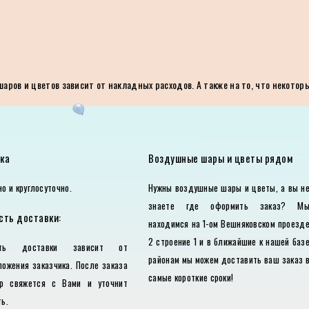
ров и цветов зависит от накладных расходов. А также на то, что некотор
ка
Воздушные шары и цветы рядом
о и круглосуточно.
Нужны воздушные шары и цветы, а вы н
знаете где оформить заказ? М
сть доставки:
находимся на 1-ом Вешняковском проезд
2 строение 1 и в ближайшие к нашей баз
сть доставки зависит от
районам мы можем доставить ваш заказ 
ложения заказчика. После заказа
самые короткие сроки!
р свяжется с Вами и уточнит
ь.