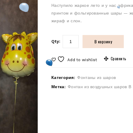
Наступило жаркое лето и у нас африк
принтом и фольгированные шары — жи
жираф и слон.
В корзину
Qty:
Сравнить
Add to wishlist
Категория:
Фонтаны из шаров
Метка:
Фонтан из воздушных шаров В