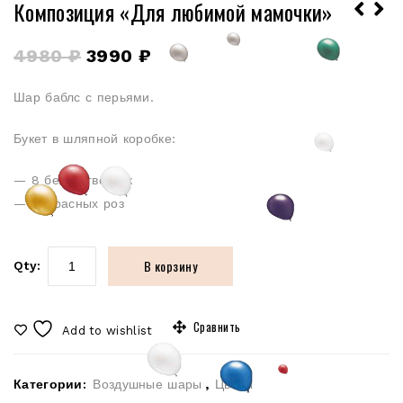
Композиция «Для любимой мамочки»
4980
₽
3990
₽
Шар баблс с перьями.
Букет в шляпной коробке:
— 8 белых гвоздик
— 15 красных роз
В корзину
Qty:
Сравнить
Add to wishlist
Категории:
Воздушные шары
,
Цветы